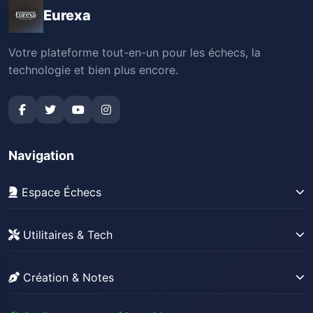
Eurexa
Votre plateforme tout-en-un pour les échecs, la
technologie et bien plus encore.
Navigation
Espace Échecs
Gérer sa collection
Utilitaires & Tech
Stats Lichess
News Tech
Stats Chess.com
Création & Notes
Résolveur Sudoku
Base de parties + Stockfish
Créateur de site web
Convertisseur de fichier