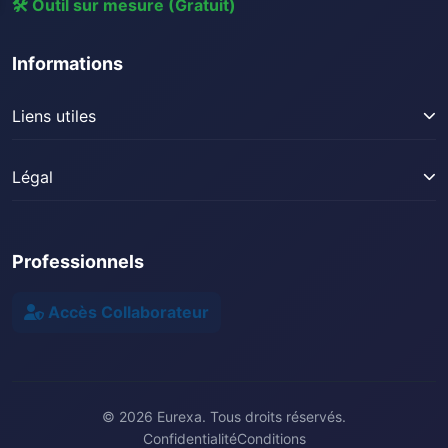
🛠️ Outil sur mesure (Gratuit)
Créateur de quiz vidéo
Compresseur d'image
Bloc notes
Générateur de mots de passe
Informations
Créateur de quiz interactif
Liens utiles
Mes magazines
Légal
Contact Support
Mentions légales
Confidentialité
Professionnels
CGU
Cookies
Accès Collaborateur
© 2026 Eurexa. Tous droits réservés.
Confidentialité
Conditions