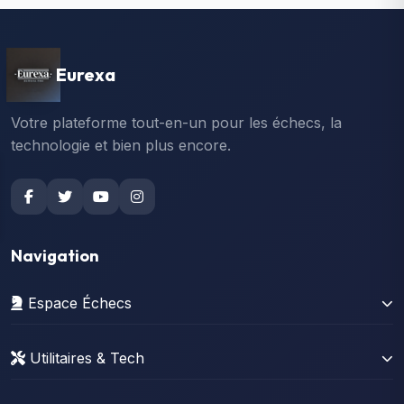
Eurexa
Votre plateforme tout-en-un pour les échecs, la
technologie et bien plus encore.
Navigation
Espace Échecs
Gérer sa collection
Utilitaires & Tech
Stats Lichess
News Tech
Stats Chess.com